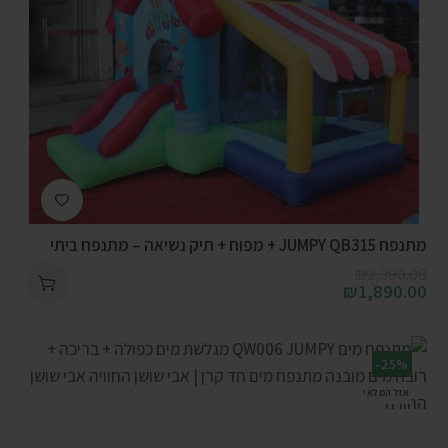
מתנפח JUMPY QB315 + מפוח + תיק נשיאה – מתנפח ביתי
₪
2,390.00
₪
1,890.00
-25%
אזל המלאי