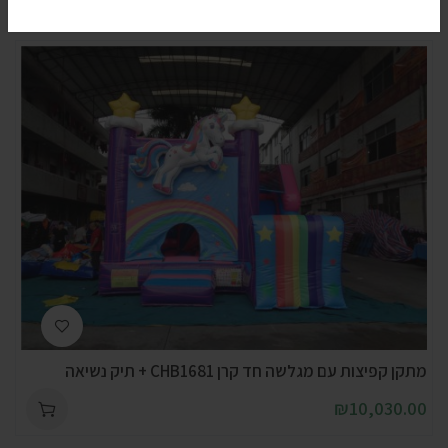
מתקן קפיצות עם מגלשה חד קרן CHB1681 + תיק נשיאה
₪
10,030.00