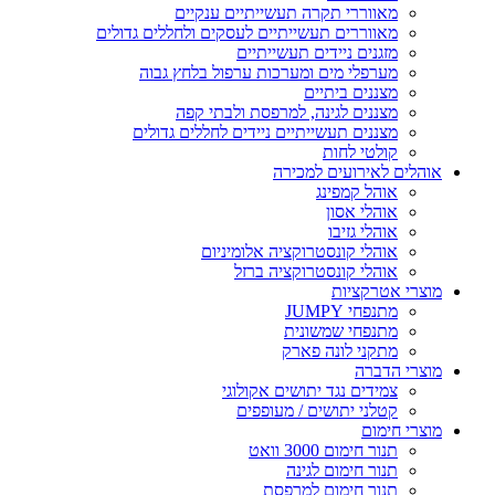
מאווררי תקרה תעשייתיים ענקיים
מאווררים תעשייתיים לעסקים ולחללים גדולים
מזגנים ניידים תעשייתיים
מערפלי מים ומערכות ערפול בלחץ גבוה
מצננים ביתיים
מצננים לגינה, למרפסת ולבתי קפה
מצננים תעשייתיים ניידים לחללים גדולים
קולטי לחות
אוהלים לאירועים למכירה
אוהל קמפינג
אוהלי אסון
אוהלי גזיבו
אוהלי קונסטרוקציה אלומיניום
אוהלי קונסטרוקציה ברזל
מוצרי אטרקציות
מתנפחי JUMPY
מתנפחי שמשונית
מתקני לונה פארק
מוצרי הדברה
צמידים נגד יתושים אקולוגי
קטלני יתושים / מעופפים
מוצרי חימום
תנור חימום 3000 וואט
תנור חימום לגינה
תנור חימום למרפסת