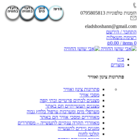
מוגן
מוגן
מוגן
מוגן
מוגן
מוגן
בלעדי
מוגן
מוגן
בלעדי
בלעדי
בלעדי
בלעדי
בלעדי
בלעדי
בלעדי
חדש!
חדש!
חדש!
חדש!
חדש!
חדש!
חדש!
חדש!
חדש!
חדש!
מים
מים
מים
מים
מים
מים
בחוויה
מים
מים
בחוויה
בחוויה
בחוויה
בחוויה
בחוויה
בחוויה
בחוויה
הזמנות טלפוניות 0795805813
eladshoshann@gmail.com
התחבר / הירשם
רשימת משאלות
₪
0.00
/
items
0
בית
מוצרים
פתרונות צינון ואוויר
פתרונות צינון ואוויר
מסכי אוויר
מצננים לבתים פרטיים ובתי קפה
מצננים תעשייתיים
חם באתר
מערפלי מים ומערכות ערפול בלחץ גבוה
מאווררים ומסכי אוויר
חם באתר
מאווררי תקרה ענקיים לתעשייה – מסחררים
מזגנים ניידים לתעשייה
קולטי לחות