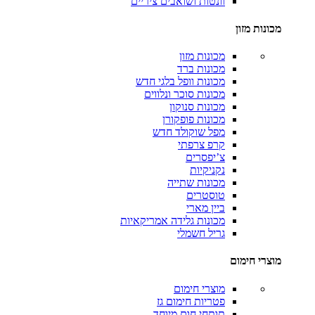
וונטות ושואבים ציריים
מכונות מזון
מכונות מזון
מכונות ברד
מכונות וופל בלגי
חדש
מכונות סוכר ונלווים
מכונות סנוקון
מכונות פופקורן
מפל שוקולד
חדש
קרפ צרפתי
צ’יפסרים
נקניקיות
מכונות שתייה
טוסטרים
ביין מארי
מכונות גלידה אמריקאיות
גריל חשמלי
מוצרי חימום
מוצרי חימום
פטריות חימום גז
תותחי חום
מיוחד