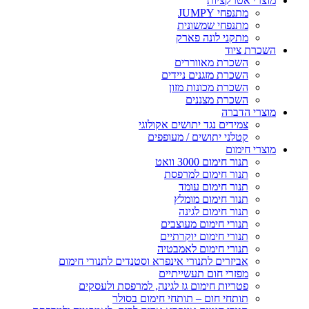
מוצרי אטרקציות
מתנפחי JUMPY
מתנפחי שמשונית
מתקני לונה פארק
השכרת ציוד
השכרת מאווררים
השכרת מזגנים ניידים
השכרת מכונות מזון
השכרת מצננים
מוצרי הדברה
צמידים נגד יתושים אקולוגי
קטלני יתושים / מעופפים
מוצרי חימום
תנור חימום 3000 וואט
תנור חימום למרפסת
תנור חימום עומד
תנור חימום מומלץ
תנור חימום לגינה
תנורי חימום מעוצבים
תנורי חימום יוקרתיים
תנורי חימום לאמבטיה
אביזרים לתנורי אינפרא וסטנדים לתנורי חימום
מפזרי חום תעשייתיים
פטריות חימום גז לגינה, למרפסת ולעסקים
תותחי חום – תותחי חימום בסולר