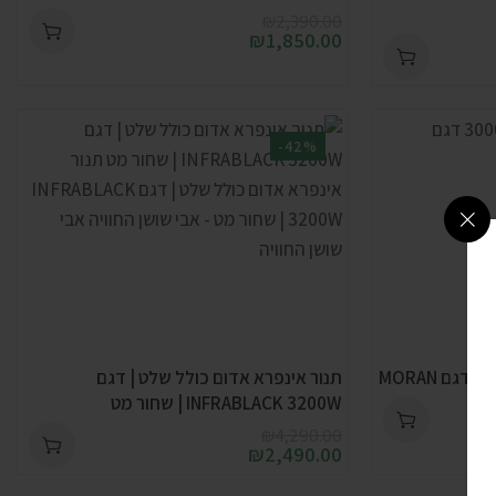
₪
2,390.00
₪
1,850.00
-42%
תנור אינפרא אדום כולל שלט | דגם
INFRABLACK 3200W | שחור מט
₪
4,290.00
₪
2,490.00