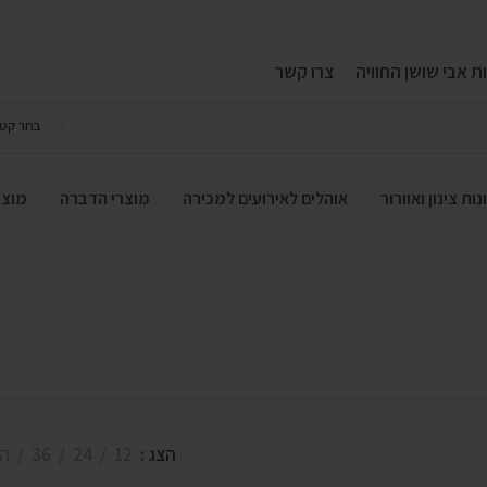
ת אבי שושן החוויה
צרו קשר
בחר קטג
ות צינון ואוורור
אוהלים לאירועים למכירה
מוצרי הדברה
מוצר
הצג
12
24
36
הכ