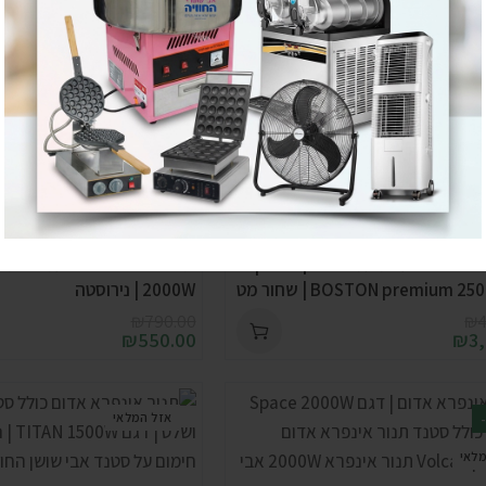
-30%
אזל המלאי
פרא אדום עם מעמד פיוז’ן ושלט |
2000W | נירוסטה
₪
790.00
₪
4
₪
550.00
₪
3
אזל המלאי
מלאי