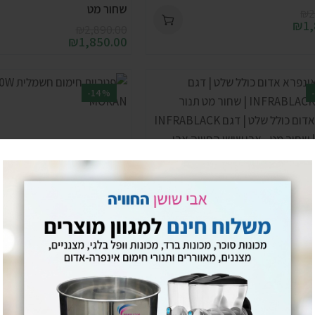
שחור מט
₪
2
₪
1
₪
2,890.00
₪
1,850.00
-14%
פרא אדום כולל שלט | דגם
פטריית חימום חשמלית 3000W דגם MORAN
INFRAB | שחור מט
₪
2,890.00
₪
2,490.00
₪
3
₪
2