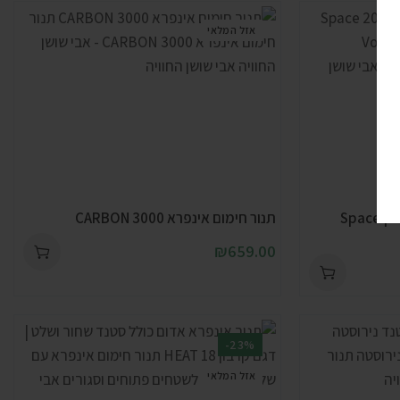
אזל המלאי
תנור אינפרא אדום עמיד למים | Space
תנור חימום אינפרא CARBON 3000
₪
659.00
-23%
אזל המלאי