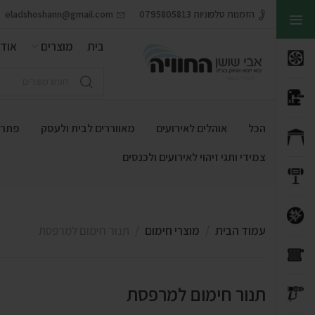
הזמנות טלפוניות 0795805813
eladshoshann@gmail.com
בית
מוצרים
אודו
הכל
אוהלים לאירועים
מאווררים לבית ולעסק
פתרונ
צמידי ותגי זיהוי לאירועים ולכנסים
עמוד הבית
מוצרי חימום
תנור חימום למרפסת
תנור חימום למרפסת