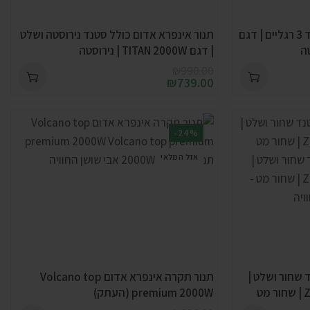
תנור אינפרא אדום כולל סטנד 3 רגליים | דגם
תנור אינפרא אדום כולל סטנד נירוסטה ושלט
| דגם TITAN 2000W | נירוסטה
₪
990.00
₪
739.00
-24%
אזל המלאי
 שחור ושלט |
תנור תקרה אינפרא אדום Volcano top
premium 2000W (העתק)