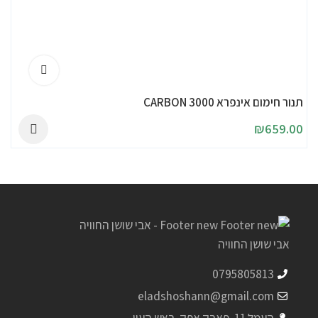
תנור חימום אינפרא CARBON 3000
₪
659.00
0795805813
eladshoshann@gmail.com
העמל 11, פארק אפק, ראש העין