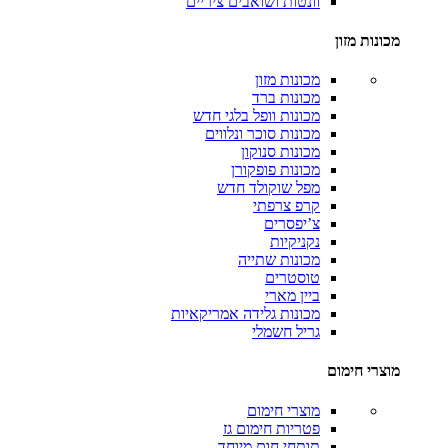
וונטות ושואבים ציריים
מכונות מזון
מכונות מזון
מכונות ברד
מכונות וופל בלגי
חדש
מכונות סוכר ונלווים
מכונות סנוקון
מכונות פופקורן
מפל שוקולד
חדש
קרפ צרפתי
צ’יפסרים
נקניקיות
מכונות שתייה
טוסטרים
ביין מארי
מכונות גלידה אמריקאיות
גריל חשמלי
מוצרי חימום
מוצרי חימום
פטריות חימום גז
תותחי חום
מיוחד