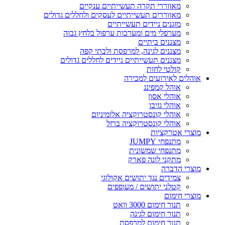
מאווררי תקרה תעשייתיים ענקיים
מאווררים תעשייתיים לעסקים ולחללים גדולים
מזגנים ניידים תעשייתיים
מערפלי מים ומערכות ערפול בלחץ גבוה
מצננים ביתיים
מצננים לגינה, למרפסת ולבתי קפה
מצננים תעשייתיים ניידים לחללים גדולים
קולטי לחות
אוהלים לאירועים למכירה
אוהל קמפינג
אוהלי אסון
אוהלי גזיבו
אוהלי קונסטרוקציה אלומיניום
אוהלי קונסטרוקציה ברזל
מוצרי אטרקציות
מתנפחי JUMPY
מתנפחי שמשונית
מתקני לונה פארק
מוצרי הדברה
צמידים נגד יתושים אקולוגי
קטלני יתושים / מעופפים
מוצרי חימום
תנור חימום 3000 וואט
תנור חימום לגינה
תנור חימום למרפסת