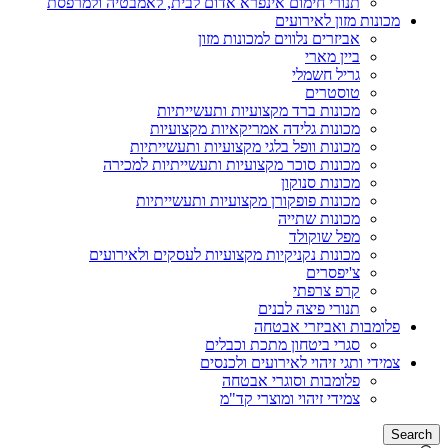
תנורי חימום אינפרא אדום לבית, לאמבטיה ולמרפסת
מכונות מזון לאירועים
אביזרים נלווים למכונות מזון
ביין מארי
גריל חשמלי
טוסטרים
מכונות ברד מקצועיות ותעשייתיות
מכונות גלידה אמריקאיות מקצועיות
מכונות וופל בלגי מקצועיות ותעשייתיות
מכונות סוכר מקצועיות ותעשייתיות למכירה
מכונות סנוקון
מכונות פופקורן מקצועיות ותעשייתיות
מכונות שתייה
מפל שוקולד
מכונות נקניקיות מקצועיות לעסקים ולאירועים
צ'יפסרים
קרפ צרפתי
תנורי פיצה לבנים
פלומבות ואביזרי אבטחה
סגרי ביטחון מתכת וכבלים
צמידי ותגי זיהוי לאירועים ולכנסים
פלומבות וסוגרי אבטחה
צמידי זיהוי ומוצרי קד"מ
Search