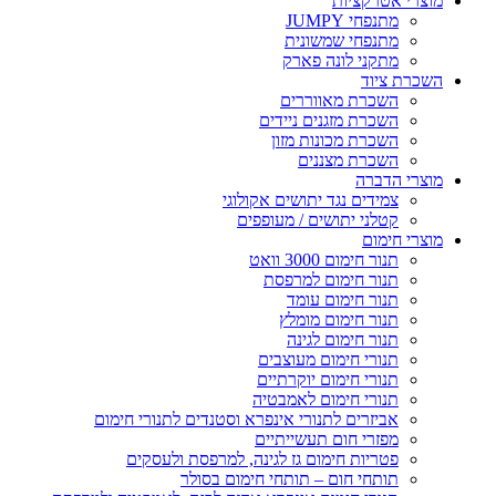
מוצרי אטרקציות
מתנפחי JUMPY
מתנפחי שמשונית
מתקני לונה פארק
השכרת ציוד
השכרת מאווררים
השכרת מזגנים ניידים
השכרת מכונות מזון
השכרת מצננים
מוצרי הדברה
צמידים נגד יתושים אקולוגי
קטלני יתושים / מעופפים
מוצרי חימום
תנור חימום 3000 וואט
תנור חימום למרפסת
תנור חימום עומד
תנור חימום מומלץ
תנור חימום לגינה
תנורי חימום מעוצבים
תנורי חימום יוקרתיים
תנורי חימום לאמבטיה
אביזרים לתנורי אינפרא וסטנדים לתנורי חימום
מפזרי חום תעשייתיים
פטריות חימום גז לגינה, למרפסת ולעסקים
תותחי חום – תותחי חימום בסולר