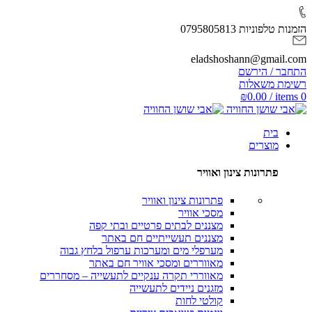
הזמנות טלפוניות 0795805813
eladshoshann@gmail.com
התחבר / הירשם
רשימת משאלות
₪
0.00
/
items
0
בית
מוצרים
פתרונות צינון ואוויר
פתרונות צינון ואוויר
מסכי אוויר
מצננים לבתים פרטיים ובתי קפה
מצננים תעשייתיים
חם באתר
מערפלי מים ומערכות ערפול בלחץ גבוה
מאווררים ומסכי אוויר
חם באתר
מאווררי תקרה ענקיים לתעשייה – מסחררים
מזגנים ניידים לתעשייה
קולטי לחות