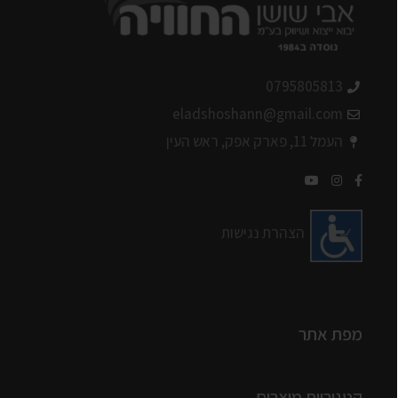
0795805813
eladshoshann@gmail.com
העמל 11, פארק אפק, ראש העין
הצהרת נגישות
מפת אתר
קטגוריות מוצרים