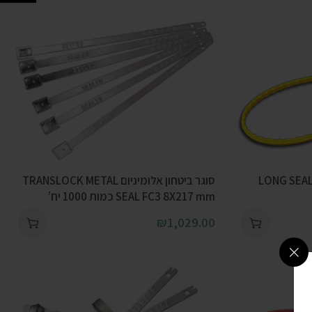
סטיק LONG SEAL 6X420
סוגר ביטחון אלומיניום TRANSLOCK METAL
SEAL FC3 8X217 mm כמות 1000 יח’
₪
1,029.00