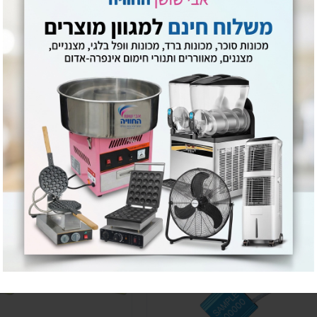
סוגר ביטחון פלסטיק HECTORSEAL 7.5X510
יח’
₪
965.00
₪
1