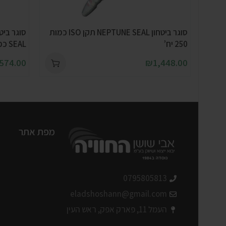
סוגר ביטחון NEPTUNE SEAL תקן ISO כמות
250 יח’
SEAL כמות 500 יח’
574.00
₪
1,448.00
מפת אתר
0795805813
eladshoshann@gmail.com
העמל 11, פארק אפק, ראש העין