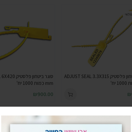
מלאי
סוגר ביטחון פלסטיק ADJUST SEAL 3.3X315
סוגר ביטחון פל
mm כמות 1000 יח’
₪
900.00
₪