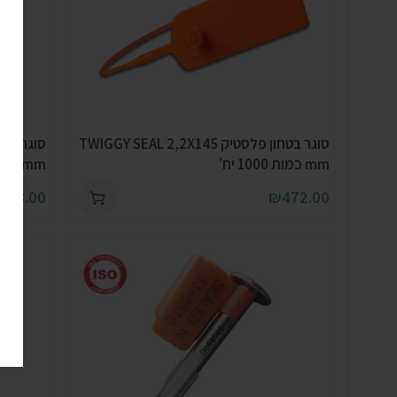
סוגר בטחון פלסטיק TWIGGY SEAL 2,2X145
mm כמות 1000 יח’
mm כמות 1000 יח’
,298.00
₪
472.00