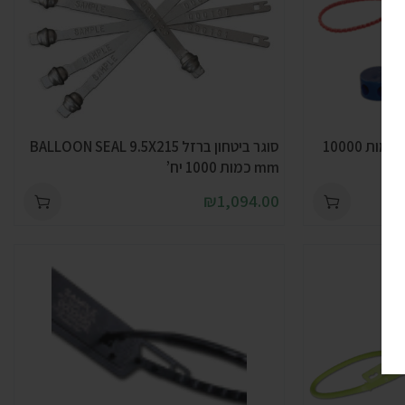
סוגר ביטחון PLOMBEX 9 mm כמות 10000
סוגר ביטחון ברזל BALLOON SEAL 9.5X215
mm כמות 1000 יח’
₪
1,094.00