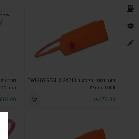
אזל ה
סוגר בטחון פלסטיק TWIGGY SEAL 2,2X210
mm 1000 יח’
mm כמות 1000 יח’
603.00
₪
472.00