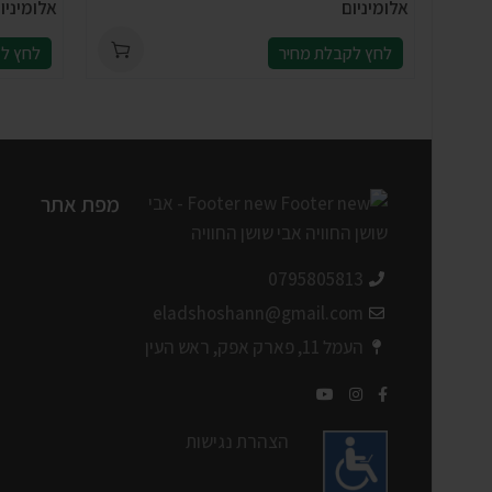
אלומיניום
אלומיניו
לחץ לקבלת מחיר
לחץ לק
מפת אתר
0795805813
eladshoshann@gmail.com
העמל 11, פארק אפק, ראש העין
הצהרת נגישות