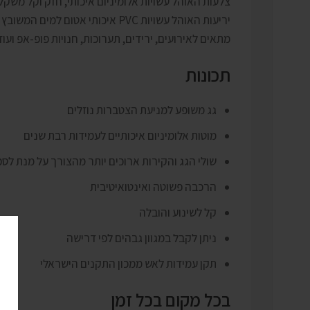
צלעות האוהל עשויות אלומיניום איכותי, חזק וקל משקל
יריעות האוהל עשויות PVC איכותי אטום למים המשובץ בחלונות שקופים גדולים שמוסיפים תאורה טבעית בשעות היום.
מתאים לאירועים, ירידים, תערוכות, חנויות פופ-אפ ועוד
תכונות
גג משופע למניעת הצטברות נוזלים
מוטות אלומיניום איכותיים לעמידות רבת שנים
שולי הגג והקירות ארוכים יותר מהצורך על מנת לספ
הרכבה פשוטה ואינטואיטיבית
קל לשינוע והובלה
ניתן לקבל במגוון גבהים לפי דרישה
תקן עמידות לאש ממכון התקנים הישראלי
בכל מקום בכל זמן