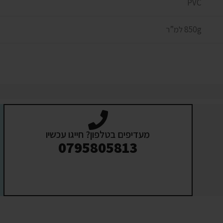
PVC
850g למ”ר
מעדיפים בטלפון? חייגו עכשיו
0795805813