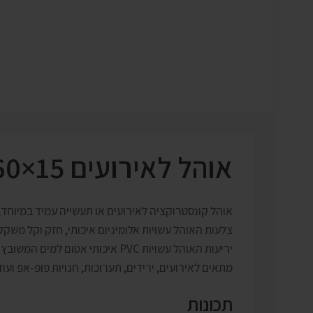
אוהל לאירועים 15×60 מ”ר – מוטות אלומיניום
אוהל קונסטרוקציה לאירועים או תעשייה עמיד במיוחד, 
צלעות האוהל עשויות אלומיניום איכותי, חזק וקל משקל
יריעות האוהל עשויות PVC איכותי אטום למים המשובץ בחלונות שקופים גדולים שמוסיפים תאורה טבעית בשעות היום.
מתאים לאירועים, ירידים, תערוכות, חנויות פופ-אפ ועוד
תכונות