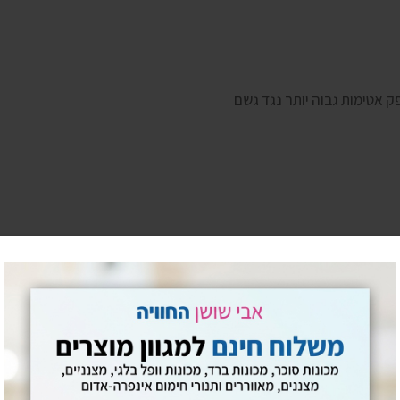
ק אטימות גבוה יותר נגד גשם
זקים וקלי משקל במיוחד לעמידות לטווח ארוך.
יי אוויר, מזגנים ניידים ומערפלים או לחמם אותו בעזרת אחד מפתרונות