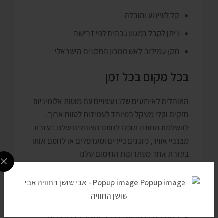
קל לשינוע והובלה
ניתן לקבל במגוון גבהים לפי דרישה
תקן עמידות לאש ממכון התקנים הישראלי
בכל מקום בכל זמן
האוהלים לאירועים שלנו עשויים עם מוטות אלומיניום
חזקים וקלי משקל במיוחד לעמידות לטווח ארוך.
להשלמת החוויה תוכלו לחמם האוהלים שלנו בעזרת
מצנניי אוויר, מזגנים ניידים ומערפלים או לחמם אותו
בעזרת אחד מפתרונות החימום שלנו.
הערות
אין אחריות על פגעי מזג האוויר
התמונות להמחשה בלבד, עיצוב החלונות או