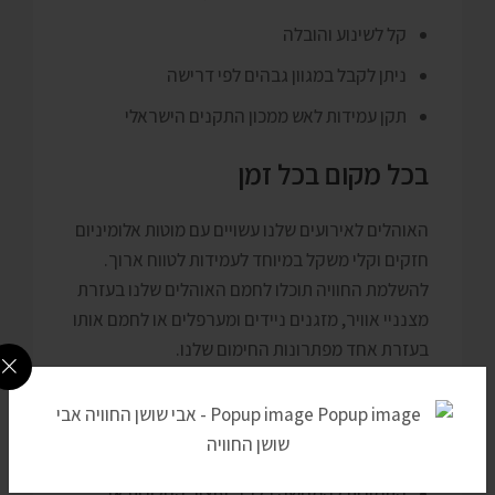
קל לשינוע והובלה
ניתן לקבל במגוון גבהים לפי דרישה
תקן עמידות לאש ממכון התקנים הישראלי
בכל מקום בכל זמן
האוהלים לאירועים שלנו עשויים עם מוטות אלומיניום
חזקים וקלי משקל במיוחד לעמידות לטווח ארוך.
להשלמת החוויה תוכלו לחמם האוהלים שלנו בעזרת
מצנניי אוויר, מזגנים ניידים ומערפלים או לחמם אותו
בעזרת אחד מפתרונות החימום שלנו.
הערות
אין אחריות על פגעי מזג האוויר
התמונות להמחשה בלבד, עיצוב החלונות או