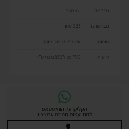
גובה צד:
2.5 מטר
גובה מרכז:
3.25 מטר
מוטות:
אלומיניום כפול מחוזק
יריעות:
PVC כפול 850 גרם למ”ר
הקליקו על הוואטסאפ
להתייעצות מהירה עם נציג