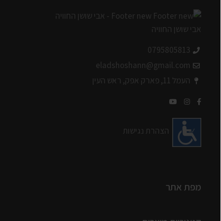
0795805813
eladshoshann@gmail.com
העמל 11, פארק אפק, ראש העין
הצהרת נגישות
מפת אתר