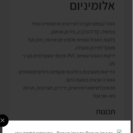
אלומיניום
אוהל קונסטרוקציה לאירועים או תעשייה עמיד
במיוחד, קל להרכבה, פירוק ואחסון.
צלעות האוהל עשויות אלומיניום איכותי, חזק וקל
משקל לפירוק והובלה.
יריעות האוהל עשויות PVC איכותי אטום למים וקרני
UV.
היריעות משובצות בחלונות שקופים גדולים שמוסיפים
תאורה טבעית בשעות היום.
מתאים לשימוש לאירועים, ירידים, תערוכות, חנויות
פופ-אפ ועוד
תכונות
גג משופע למניעת הצטברות נוזלים