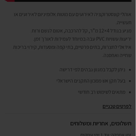
אוהלי קונסטרוקציה לאירועים עם מוטות אלומיניום לאירועים או
תעשייה.
מגיע בגודל 4×12 מ”ר, קל להרכבה, אטום לגשם ורוח.
יריעות עשויות PVC עבה במיוחד לעמידות לאורך זמן.
אידאלי לחצרות, בתים פרטיים, בתי קפה ומסעדות, קירוי בריכות
שחייה ואחסנה.
ניתן לקבל במגוון גבהים לפי דרישה
בעל תקן אש ממכון התקנים הישראלי
מתאים לשימוש רב חודשי
לפרטים טכניים
תשלומים, אחריות ומשלוחים
זמן אספקה:
עד 1 ימי עסקים