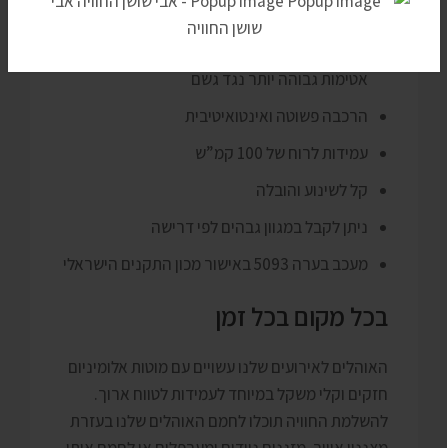
מוטות אלומיניום איכותיים לעמידות רבת שנים
שולי הגג ארוכים יותר מהצורך על מנת לספק
אטימות גבוהה יותר נגד גשם
הרכבה פשוטה ואינטואיטיבית
עמידות לרוח של 100 קמ”ש
קל לשינוע והובלה
ניתן לקבל במגוון גבהים לפי דרישה
מעכב בערה 5093 באישור מכון התקנים הישראלי
בכל מקום בכל זמן
האוהלים לאירועים שלנו עשויים עם מוטות אלומיניום
חזקים וקלי משקל במיוחד לעמידות לטווח ארוך.
להשלמת החוויה תוכלו לחמם האוהלים שלנו בעזרת
מצנניי אוויר, מזגנים ניידים ומערפלים או לחמם אותו