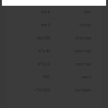
רוחב:
6 מטר
גובה צד:
2 מטר
גובה מרכז:
3.05 מטר
קוטר המוט:
42 מ”מ
עובי המוט:
1.2 מ”מ
יריעות:
PVC
משקל הבד:
620 למ”ר