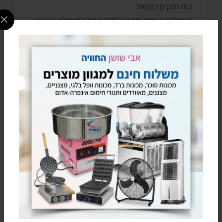
רוח חזקים במיוחד.
להשלמת החוויה תוכלו לחמם האוהלים שלנו בעזרת
מצנניי אוויר, מזגנים ניידים ומערפלים או לחמם אותו
בעזרת אחד מפתרונות החימום שלנו.
הערות
אין אחריות על פגעי מזג האוויר
התמונות להמחשה בלבד עיצוב החלונות או
המיקום שלהם יכול להשתנות מפעם לפעם
המחיר לא כולל הובלה והרכבה אשר יושלמו
בנפרד למוביל ויקבעו במעמד ההזמנה
מפרט טכני:
אורך:
12 מטר