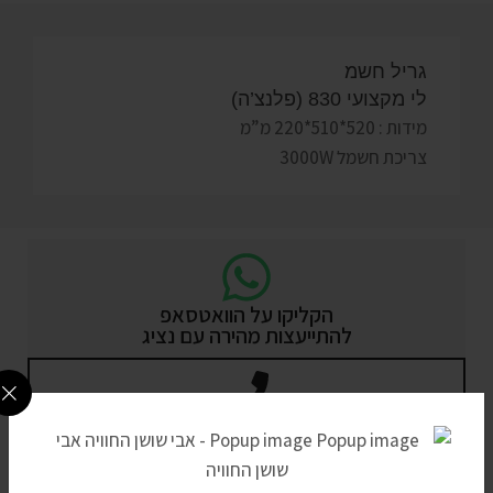
גריל חשמ
לי מקצועי 830 (פלנצ’ה)
מידות : 520*510*220 מ”מ
צריכת חשמל 3000W
הקליקו על הוואטסאפ
להתייעצות מהירה עם נציג
מעדיפים בטלפון? חייגו עכשיו
0795805813