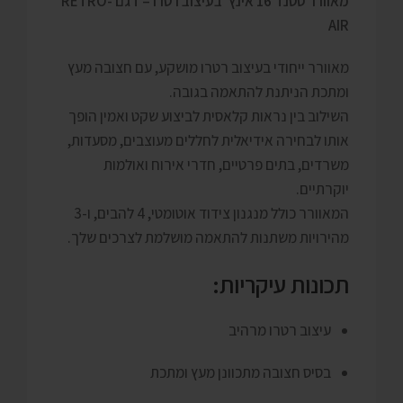
מאוורר סטנד 16 אינץ’ בעיצוב רטרו – דגם RETRO-
AIR
מאוורר ייחודי בעיצוב רטרו מושקע, עם חצובה מעץ
ומתכת הניתנת להתאמה בגובה.
השילוב בין נראות קלאסית לביצוע שקט ואמין הופך
אותו לבחירה אידיאלית לחללים מעוצבים, מסעדות,
משרדים, בתים פרטיים, חדרי אירוח ואולמות
יוקרתיים.
המאוורר כולל מנגנון צידוד אוטומטי, 4 להבים, ו-3
מהירויות משתנות להתאמה מושלמת לצרכים שלך.
תכונות עיקריות:
עיצוב רטרו מרהיב
בסיס חצובה מתכוונן מעץ ומתכת