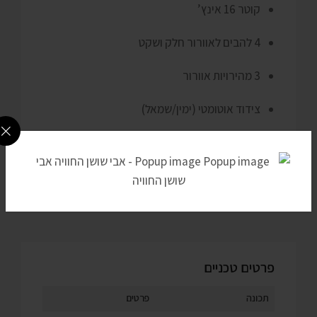
קוטר 16 אינץ’
4 להבים לאוורור חלק ושקט
3 מהירויות אוורור
צידוד אוטומטי (ימין/שמאל)
פעולה שקטה ויעילה
מתאים לשימוש ביתי ומסחרי כאחד
פרטים טכניים
תכונה
פרטים