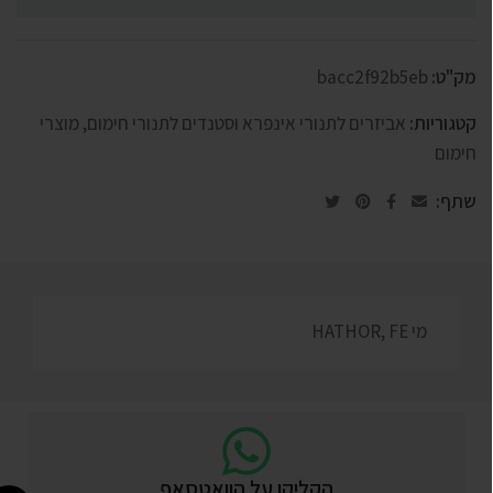
מק"ט:
bacc2f92b5eb
קטגוריות:
אביזרים לתנורי אינפרא וסטנדים לתנורי חימום
,
מוצרי
חימום
שתף:
מי HATHOR, FE
הקליקו על הוואטסאפ