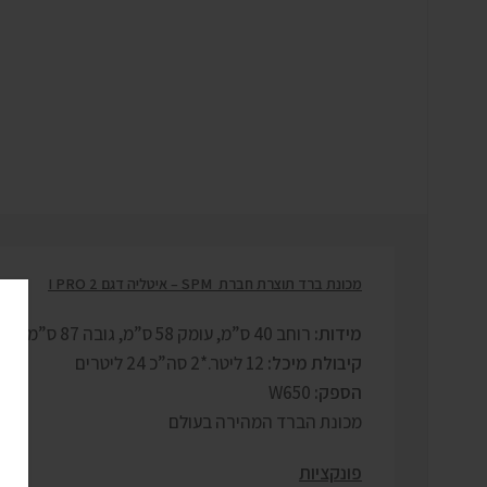
מכונת ברד תוצרת חברת
SPM
– איטליה
דגם
I PRO 2
מידות:
רוחב 40 ס”מ, עומק 58 ס”מ, גובה 87 ס”מ.
קיבולת מיכל:
12 ליטר.*2 סה”כ 24 ליטרים
הספק:
W650
מכונת הברד המהירה בעולם
פונקציות