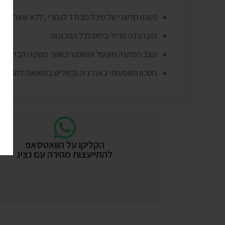
פטנט חדשני של מיכל מבודד לגמרי , ללא שאריות לח
זמן הכנה מהיר ביחס לכל המכונות
מצב המתנה מופעל אוטומטי כאשר משקה הברד מ
חסכון משמעותי באנרגיה (כשליש בהשואה למכונות
הקליקו על הוואטסאפ
להתייעצות מהירה עם נציג