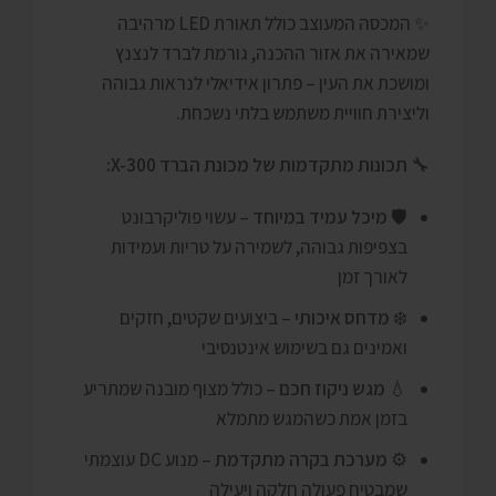
✨ המכסה המעוצב כולל תאורת LED מרהיבה
שמאירה את אזור ההכנה, גורמת לברד לנצנץ
ומושכת את העין – פתרון אידיאלי לנראות גבוהה
וליצירת חוויית משתמש בלתי נשכחת.
🔧
תכונות מתקדמות של מכונת הברד X-300:
🛡️
מיכל עמיד במיוחד
– עשוי פוליקרבונט
בצפיפות גבוהה, לשמירה על טריות ועמידות
לאורך זמן
❄️
מדחס איכותי
– ביצועים שקטים, חזקים
ואמינים גם בשימוש אינטנסיבי
💧
מגש ניקוז חכם
– כולל מצוף מובנה שמתריע
בזמן אמת כשהמגש מתמלא
⚙️
מערכת בקרה מתקדמת
– מנוע DC עוצמתי
שמבטיח פעולה חלקה ויעילה