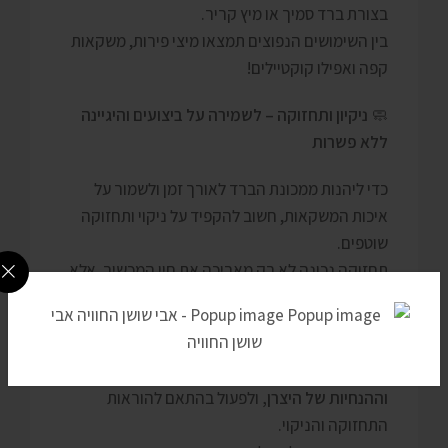
בצורת ברד סמיך או מיץ קריר.
בין השימושים הנפוצים תמצאו מיצי פירות, משקאות
קפה ואפילו קוקטיילים!
🧼
ניקיון ותחזוקה – לשמירה על ביצועים והיגיינה
ללא פשרות
כדי ליהנות ממכונת הברד לאורך זמן ולשמור על
איכות המשקאות, חשוב להקפיד על ניקוי ותחזוקה
שוטפים.
תחזוקה נכונה לא רק מאריכה את חיי המכשיר, אלא
גם מבטיחה עמידה בתקני היגיינה מחמירים –
במיוחד בסביבה מסחרית.
📘
חשוב לעיין באופן קבוע במדריך השימוש
וההנחיות של היצרן,
ולפעול בהתאם להוראות
התחזוקה והניקוי.