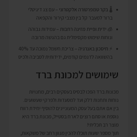
🌡️
בקר טמפרטורה אלקטרוני
– עם צג דיגיטלי
ברור למעבר קל בין מצבי קירור והקפאה
🧊
ידית ופיית מזיגה רחבות
– עמידות גבוהה
ונוחות שימוש מקסימלית גם בהגשה מרובה
⚡
חיסכון באנרגיה
– צריכת חשמל נמוכה עד 40%
בהשוואה לדגמים קודמים, ידידותית לסביבה ולכיס
שימושים למכונת ברד
מכונות ברד הפכו לבסיס בעסקים רבים, מחנויות
נוחות ותחנות דלק ועד למסעדות ולפרקי שעשועים.
בין אם אתם בעל עסק המעוניינים להוסיף יחידת רווח
נוספת או סתם רוצים לארח בסטייל, מכונת ברד היא
מוצר רב תכליתי!
תוך מספר שעות תוכלו להכין מגוון רחב של משקאות,