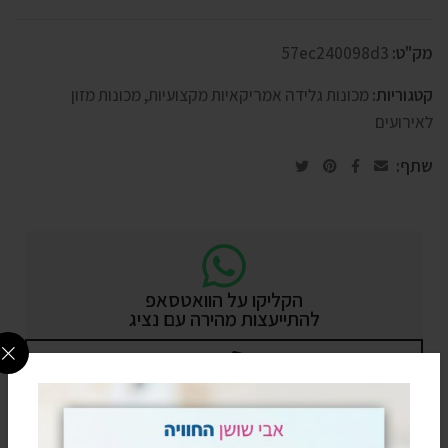
מק"ט:
57ec240098d3
קטגוריות:
מכונות גלידה אמריקאיות מקצועיות
,
מכונות מזון
לאירועים
שתף:
הקליקו על הוואטסאפ
להתייעצות מהירה עם נציג
מעדיפים בטלפון? חייגו עכשיו
0795805813