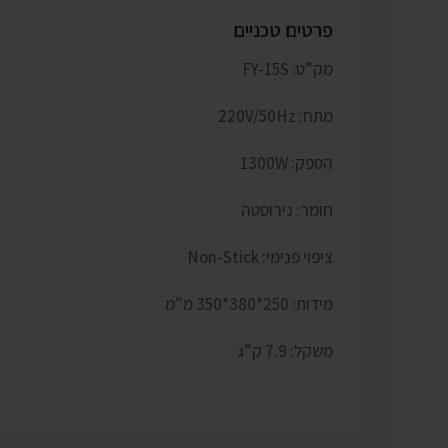
פרטים טכניים
מק”ט: FY-15S
מתח: 220V/50Hz
הספק: 1300W
חומר: נירוסטה
ציפוי פנימי: Non-Stick
מידות: 250*380*350 מ”מ
משקל: 7.9 ק”ג