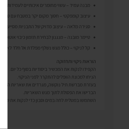
מבנה עמיד – עשוי מחומרים איכותיים לעמידות לאו
עיצוב קומפקטי – חסוך מקום יקר במטבח עם טביע
סגירה מלאה – עיצוב מדויק של התבניות מסייע לפיזו
טיימר מובנה – מנגנון לבחירת תזמון כיבוי אוטומטי 
קל לניקוי – כולל מגש נשלף מפלדת אל חלד לאיסוף
הוראות ניקוי ותחזוקה
הקפידו לנקות את המכשיר ביסודיות בסוף כל יום.
הניחו למכונת הוופלים להתקרר לפני הניקוי.
בעזרת מברשת תיל נוקשה, מגרדים את שאריות המזון 
הברישו את הפסולת לתוך מגש השאריות.
השתמשו במטלית לחה במים וסבון כדי לנקות את שטחי 