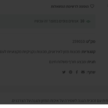
הוספה לרשימת המשאלות
אנשים צופים במוצר זה עכשיו
10
מק"ט:
259010
קטגוריות:
מכונות מזון לאירועים
,
מכונות נקניקיות מקצועיות לעסק
תגית:
מבצע חורף משלוח חינם
שתף:
תית עם זכוכית הגנה לשמירה על איכות המזון והגנה על הצרכנים.