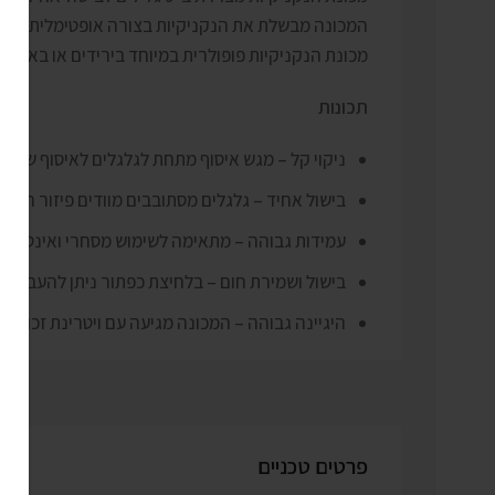
המכונה מבשלת את הנקניקיות בצורה אופטימלית על ידי 
מכונת הנקניקיות פופולרית במיוחד בירידים או באצטדיונ
תכונות
ניקוי קל – מגש איסוף מתחת לגלגלים לאיסוף שומן 
בישול אחיד – גלגלים מסתובבים מוודים פיזור חום 
עמידות גבוהה – מתאימה לשימוש מסחרי ואינטנסיב
בישול ושמירת חום – בלחיצת כפתור ניתן להעביר 
היגיינה גבוהה – המכונה מגיעה עם ויטרינת זכוכי
פרטים טכניים