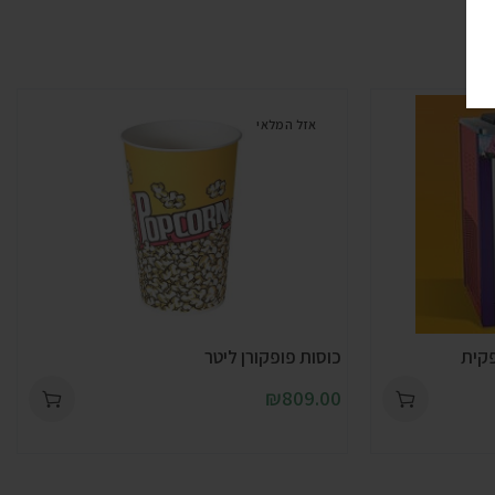
אזל המלאי
פקית
כוסות פופקורן ליטר
₪
809.00