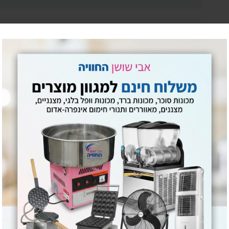
מק"ט:
9f64ef788f8f
קטגוריות:
מכונות ברד מקצועיות ותעשייתיות
,
מכונות מזון לאירוע
שתף:
מעדיפים בטלפון? חייגו עכשיו
0795805813