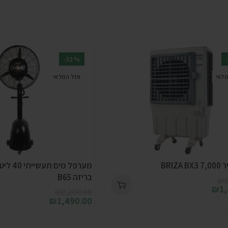
-32%
מלאי
אזל המלאי
BRIZA
מערפל מי
בריזה B65
₪
2
₪
1
₪
2,200.00
₪
1,490.00