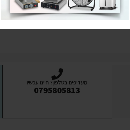
מעדיפים בטלפון? חייגו עכשיו
0795805813