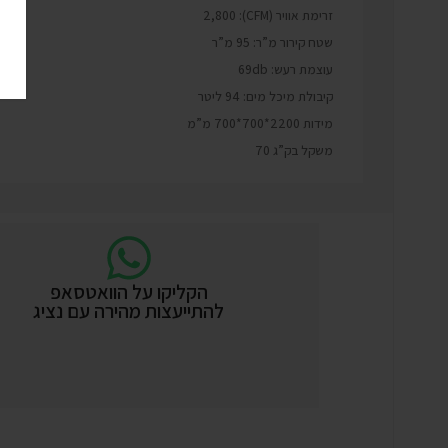
זרימת אוויר (CFM): 2,800
שטח קירור מ”ר: 95 מ”ר
עוצמת רעש: 69db
קיבולת מיכל מים: 94 ליטר
מידות 2200*700*700 מ”מ
משקל בק”ג 70
הקליקו על הוואטסאפ
להתייעצות מהירה עם נציג