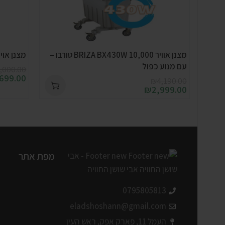
מצנן אוויר BRIZA BX430W 10,000 טורבו –
מצנן אויר בריזה BX3 
עם מנוע כפול
,000.00
,699.00
₪
4,190.00
₪
2,999.00
מפת אתר
0795805813
eladshoshann@gmail.com
העמל 11, פארק אפק, ראש העין