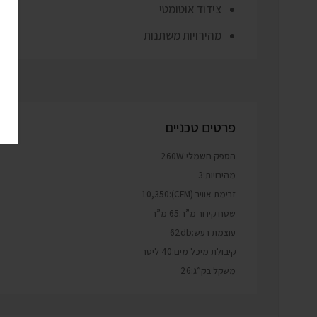
צידוד אוטומטי
מהירויות משתנות
פרטים טכניים
הספק חשמלי:260W
מהירויות:3
זרימת אוויר (CFM):10,350
שטח קירור מ”ר:65 מ”ר
עוצמת רעש:62db
קיבולת מיכל מים:40 ליטר
משקל בק”ג:26