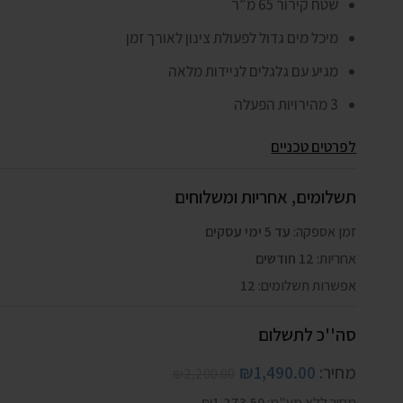
שטח קירור 65 מ”ר
מיכל מים גדול לפעולת צינון לאורך זמן
מגיע עם גלגלים לניידות מלאה
3 מהירויות הפעלה
לפרטים טכניים
תשלומים, אחריות ומשלוחים
זמן אספקה:
עד 5 ימי עסקים
אחריות:
12 חודשים
אפשרות תשלומים:
12
סה''כ לתשלום
מחיר:
1,490.00
₪
₪
2,200.00
מחיר ללא מע"מ:
1,273.50
₪