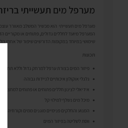
מערפל מים תעשייתי בריזה 65
מערפל מים תעשייתי הוא מכשיר המשלב מאוורר עוצמת
המערפל מיועד לחללים גדולים, פתוחים או מקוריים הדו
שימושי במיוחד במקומות הדורשים שיפור של אחוזי הלחות
תכונות
פיזור המים בצורת ערפל למרחק גדול וללא תחושת 
גלגלי אוקולון איכותיים לניידות גבוהה
אידיאלי לצינון חללים פתוחים או פתוחים למחצה
מיכל מים נשלף למילוי קל
המנוע והחלקים פנימיים מוגנים ממים וקורוזיה
ווסת לשליטה בפיזור המים