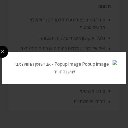
תכונות
פיזור המים בצורת ערפל למרחק גדול וללא
תחושת טפטוף
גלגלי אוקולון איכותיים לניידות גבוהה
אידיאלי לצינון חללים פתוחים או פתוחים למחצה
מיכל מים נשלף למילוי קל
המנוע והחלקים פנימיים מוגנים ממים וקורוזיה
ווסת לשליטה בפיזור המים
צידוד אוטומטי
מהירויות משתנות