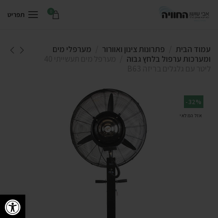
0
תפריט
עמוד הבית
פתרונות צינון ואוורור
מערפלי מים
ומערכות ערפול בלחץ גבוה
מערפל מים תעשייתי 40
ליטר עם גלגלים בריזה B63
-32%
אזל המלאי
פתח סרגל 