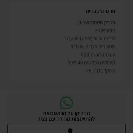
פרטים טכניים
הספק חשמלי:260W
מהירויות:3
זרימת אוויר (CFM):10,350
שטח קירור מ”ר:65 מ”ר
עוצמת רעש:62db
קיבולת מיכל מים:40 ליטר
משקל בק”ג:26
הקליקו על הוואטסאפ
להתייעצות מהירה עם נציג