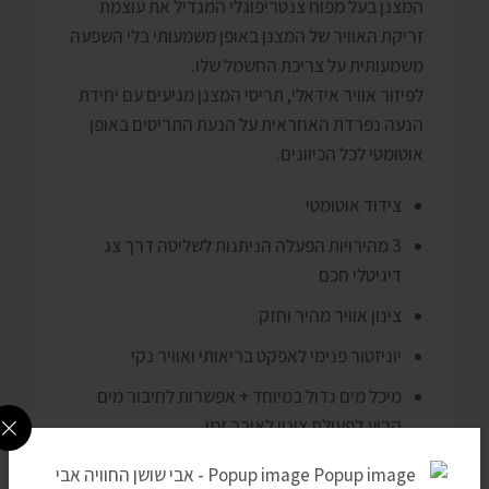
המצנן בעל מפוח צנטריפוגלי המגדיל את עוצמת
זריקת האוויר של המצנן באופן משמעותי בלי השפעה
משמעותית על צריכת החשמל שלו.
לפיזור אוויר אידאלי, תריסי המצנן מגיעים עם יחידת
הנעה נפרדת האחראית על הנעת התריסים באופן
אוטומטי לכל הכיוונים.
צידוד אוטומטי
3 מהירויות הפעלה הניתנות לשליטה דרך צג
דיגיטלי חכם
צינון אוויר מהיר וחזק
יוניזטור פנימי לאפקט בריאותי ואוויר נקי
מיכל מים גדול במיוחד + אפשרות לחיבור מים
קבוע לפעולת צינון לאורך זמן
צג LCD לשליטה מקסימלית על פעולות המכשיר