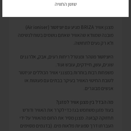
מטהר לא רק מצנן אוויר
מצנן אוויר BRIZA מגיע עם
יוניזטור
(Air ioniser)
מובנה שמוודא שהאוויר שאתם נושמים בטוח לנשימה
ולא רק נעים לתחושה.
ה
יוניזטור
מטהר ומנטרל ריחות רעים, אבק, אלרגנים
שונים, עשן, חיידקים, עובש ועוד.
משפחות רבות בוחרות במצנני אוויר הכוללים יוניזטור
לטובת החיטוי האוויר בעיקר בבתים עם פעוטות או
אנשים מבוגרים.
מה הבדל בין מצנן אוויר למזגן?
בעוד מזגן משתמש בגז כדי לקרר את האוויר ודורש
תחזוקה קבועה. מצנן מסיר את החום מהאוויר על ידי
העברתו דרך ספוגיות מלאות מים. (בדגמים מסוימים