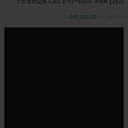
מצנן אוויר תעשייתי ג’מבו T9 BRIZA
₪
9,900.00
₪
11,900.00