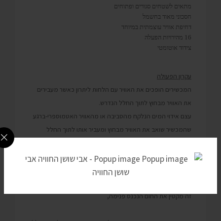
מתאים לשטחים סגורים ופתוחים
חסכוני מאוד בחשמל
דחיפת אוויר עוצמתית במיוחד
16 מהירויות הפעלה
צידוד אוטומטי
עקרון הפעולה
המכשירים הופכים את האוויר עם הלחות ליתרון כאשר מעבירים
את האוויר מבחוץ לתוך החלל הנדרש.
עצם אידוי המים הנלקח מהסביבה או מהאוויר האטמוספרי-ברגע
שהמכשיר שואב את האוויר מבחוץ ומעביר אותו לתוך החלל
המבוקש –האוויר שנכנס הינו קריר וידידותי לסביבה בלי שימוש
בגזים מיותרים.
פרט לשימוש באנרגיה חשמלית קטנה,בעזרת המאוורר האוויר
נכנס לתוך החלל ומבצע את העברת האוויר הקריר פנימה. תהליך
זה מקטין את החום הנכנס פנימה,