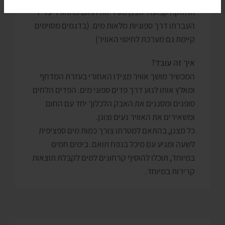
תחזוקה קבועה. מצנן מסיר את החום מהאוויר על ידי
העברתו דרך ספוגיות מלאות מים. (בדגמים מסוימים
קיימת גם מערכת לחיטוי האוויר)
איך זה עובד?
המכשיר מושך אוויר מצידו האחורי בעזרת המדחף
ומאלץ אותו לנוע דרך פדים ספוגי מים. הפדים הלחים
סופגים ומסננים את האבק הלכלוך יחד עם החום
ומשאירים את האוויר נעים וצונן.
כל מצנן, בהתאם למטרתו צורך כמות מים ספציפית
לשעה ומגיע עם מיכל בנפח תואם. בימים חמים
במיוחד, תוכלו להוסיף קרחונים למים לקבלת תוצאות
קרירות במיוחד.