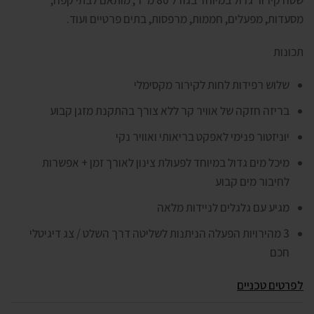
שטח קירור גדול במיוחד בגודל 80 מ”ר, מותאם לבתי קפה,
מסעדות, מפעלים, חממות, מרפסות, בתים פרטיים ועוד.
תכונות
שלוש רפידות לחות לקירור מקסימלי
בריזה חזקה של אוויר קר ללא צורך בהתקנת מזגן קבוע
יוניזטור פנימי לאפקט בריאותי ואוויר נקי
מיכל מים גדול במיוחד לפעולת צינון לאורך זמן + אפשרות
לחיבור מים קבוע
מגיע עם גלגלים לניידות מלאה
3 מהירויות הפעלה הניתנות לשליטה דרך השלט / צג דיגיטלי
חכם
לפרטים טכניים