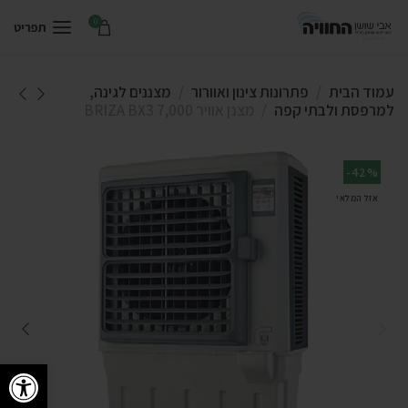
0
תפריט
עמוד הבית
פתרונות צינון ואוורור
מצננים לגינה,
למרפסת ולבתי קפה
מצנן אוויר BRIZA BX3 7,000
-42%
אזל המלאי
פתח סרגל 