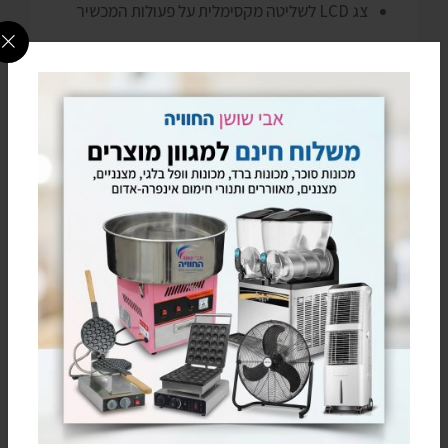
צג LCD לשליטה מקסימלית על פעולות המכשיר
פדים ירוקים 5090
מטהר לא רק מצנן אוויר
מצנן אוויר BRIZA מגיע עם
יוניזטור
(Air ioniser)
מובנה שמוודא שהאוויר שאתם נושמים בטוח לנשימה
ולא רק נעים לתחושה.
ה
יוניזטור
מטהר ומנטרל ריחות רעים, אבק, אלרגנים
שונים, עשן, חיידקים, עובש ועוד.
משפחות רבות בוחרות במצנני אוויר הכוללים יוניזטור
לטובת החיטוי האוויר בעיקר בבתים עם פעוטות או
אנשים מבוגרים.
מה הבדל בין מצנן אוויר למזגן?
בעוד מזגן משתמש בגז כדי לקרר את האוויר ודורש