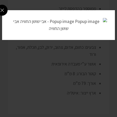
ממוספר בהדפסת לייזר
ישנה אפשרות להוסיף, ברקוד או לוגו אישי
חומר: פוליסטירין
תקן ABS/ISO 17712:2013 HSS
צבעים: כתום, אדום, צהוב, ירוק, לבן, תכלת, אפור,
ורוד
אושר ע”י מעבדה אירופאית
קוטר הבורג: 8 מ”מ
אורך: 79 מ”מ
ארץ ייצור: איטליה