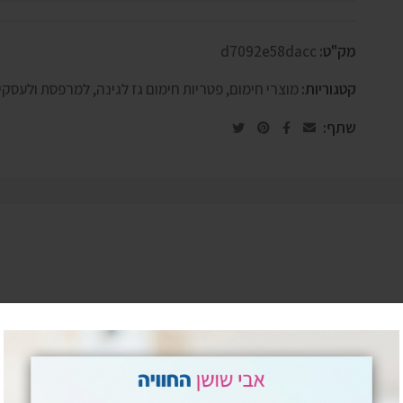
מק"ט:
d7092e58dacc
קטגוריות:
מוצרי חימום
,
פטריות חימום גז לגינה, למרפסת ולעסקי
שתף: