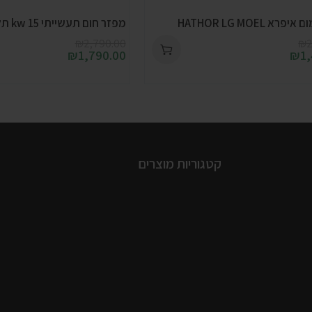
רא HATHOR LG MOEL
מפזר חום תעשייתי 15 kw תלת פאזי
₪
2,790.00
₪
2
₪
1,790.00
₪
1
קטגוריות מוצרים