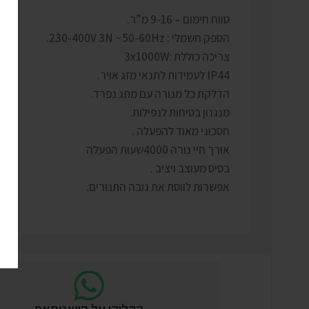
טווח חימום – 9-16 מ”ר.
הספק חשמלי : 230-400V 3N ~ 50-60Hz.
צריכה כוללת :3x1000W
IP44 לעמידות לתנאי מזג אויר.
הדלקת כל מנורה עם מתג נפרד.
מנגנון בטיחות לנפילות.
חסכוני מאוד להפעלה .
אורך חיי נורה 4000שעות הפעלה
בסיס מעוצב ויציב .
אפשרות לווסת את גובה התנורים.