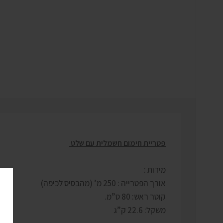
פטריית חימום חשמלית עם שלט
מידות :
אורך הפטרייה : 250 מ’ (מהבסיס לכיפה)
קוטר ראש: 80 ס”מ.
משקל: 22.6 ק”ג