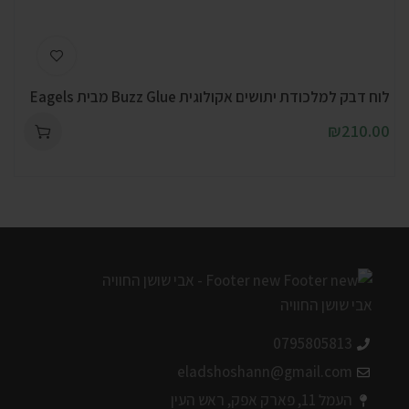
לוח דבק למלכודת יתושים אקולוגית Buzz Glue מבית Eagels
₪
210.00
0795805813
eladshoshann@gmail.com
העמל 11, פארק אפק, ראש העין