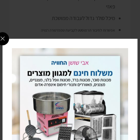
פאזי
מיכל סולר גדול לעבודה ממושכת
אפשרות לחיבור תרמוסטט לקביעת טמפרטורה רצויה
אפשרות לחיבור שרשור באורך 12 מטרים לחימום בתוך מבנים
מתאים לתעשייה, גני אירועים ,בנייה, קבלנים, סגירות חורף וכו
הקליקו על הוואטסאפ
להתייעצות מהירה עם נציג
מעדיפים בטלפון? חייגו עכשיו
0795805813