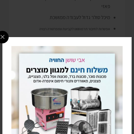
פאזי
מיכל סולר גדול לעבודה ממושכת
אפשרות לחיבור תרמוסטט לקביעת טמפרטורה רצויה
אפשרות לחיבור שרשור באורך 12 מטרים לחימום בתוך מבנים
מתאים לתעשייה, גני אירועים ,בנייה, קבלנים, סגירות חורף וכו
הקליקו על הוואטסאפ
להתייעצות מהירה עם נציג
מעדיפים בטלפון? חייגו עכשיו
0795805813