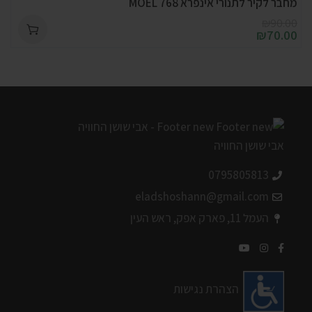
מחבר לקיר לתנורי אינפרא 768 MOEL
₪
90.00
₪
70.00
0795805813
eladshoshann@gmail.com
העמל 11, פארק אפק, ראש העין
הצהרת נגישות