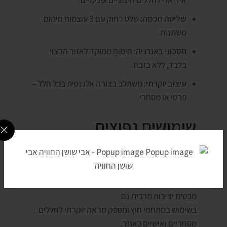
שליטה חכמה:
שלט רחוק עם 3 עוצמות חימום
משתנות.
חסכוני באנרגיה:
חימום ממוקד לאזור הרצוי
בלבד, ללא בזבוז.
עיצוב יוקרתי:
משתלב בצורה אלגנטית בכל חלל –
פרטי או מסחרי.
שימושים נפוצים
תנור אינפרא אדום SPACE עם סטנד אלגנטי מתאים
לחימום בבית, במרפסות,
גינות, מסעדות ובתי קפה. הסטנד הכבד והיציב
מבטיח יציבות מרבית גם
בשימוש במתחמי חוץ ומספק מראה יוקרתי לחללים
מסחריים ואישיים כאחד.