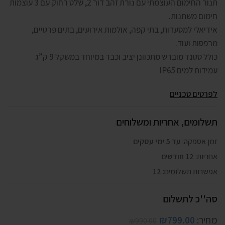
תנור החימום העוצמתי עם נורת זהב דור 2, שלט רחוק עם 3 עוצמות
חימום משתנות.
אידיאלי למסעדות, בתי קפה, אולמות אירועים, בתים פרטיים,
מרפסות ועוד.
כולל סטנד מוברש מתכוונן יציב וכבד במיוחד במשקל 9 ק”ג
עמידות למים IP65
לפרטים טכניים
תשלומים, אחריות ומשלוחים
זמן אספקה:
עד 5 ימי עסקים
אחריות:
12 חודשים
אפשרות תשלומים:
12
סה''כ לתשלום
מחיר:
799.00
₪
₪
990.00