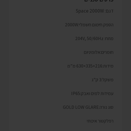
דגם: Space 2000W
הספק חימום חשמלי:
2000W
מתח: 204V, 50/60Hz
חומרים:אלומיניום
מידות:216×335×630 מ”מ
משקל:3 ק”ג
עמידות למים ואבק:IP65
סוג נורה:GOLD LOW GLARE
רפלקטור איכותי