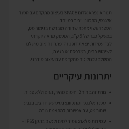
תנור אינפרא אדום SPACE
בעיצוב מתקדם עם סטנד
אלגנטי, מתכוונן ויציב במיוחד.
הסטנד עשוי מתכת שחורה מוברשת בגימור מט,
במשקל כבד של 9 ק”ג, המספק מראה יוקרתי
לצד עמידות יוצאת דופן. זהו פתרון חימום מושלם
לשימוש בבית, במרפסת או בגינה,
המשלב טכנולוגיה מתקדמת עם עיצוב מודרני.
יתרונות עיקריים
נורת זהב דור 2:
חימום מהיר, נעים וללא סנוור.
סטנד אלגנטי ומתכוונן:
בסיס שטוח ויציב בצבע
שחור מט, עם אפשרות להתאמת גובה.
עמידות מלאה:
עמיד למים ולגשם בתקן IP65 –
אידיאלי לחללים חיצוניים ופנימיים.