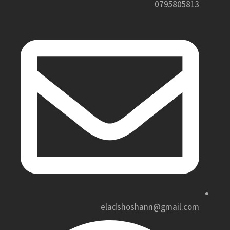
0795805813
eladshoshann@gmail.com