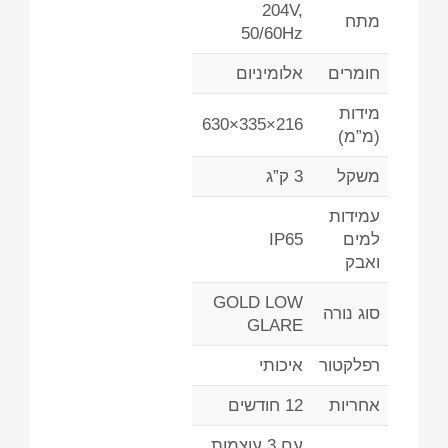
204V,
מתח
50/60Hz
חומרים
אלומיניום
מידות
216×335×630
(מ”מ)
משקל
3 ק”ג
עמידות
למים
IP65
ואבק
GOLD LOW
סוג נורה
GLARE
רפלקטור
איכותי
אחריות
12 חודשים
עם 3 עוצמות