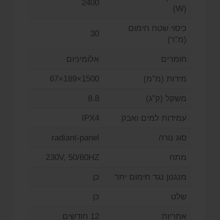
2400
(W)
כיסוי שטח חימום
30
(מ”ר)
חומרים
אלומיניום
מידות (מ”מ)
1500×189×67
משקל (ק”ג)
8.8
עמידות למים ואבק
IPX4
סוג נורה
radiant-panel
מתח
230V, 50/60HZ
מנגנון נגד חימום יתר
כן
שלט
כן
אחריות
12 חודשים