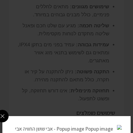
שימושים מגוונים:
מתאים לחללים
פנימיים, כולל מבנים גבוהים במיוחד.
שליטה חכמה:
מגיע עם שלט חכם ופאנל
שליטה מתקדם לנוחות מקסימלית.
עמידות גבוהה:
עמיד בפני מים בתקן IPX4,
ומתאים גם לשימוש בתנאי מזג אוויר
מאתגרים.
התקנה פשוטה:
ניתן להתקנה על קיר או
תקרה, כולל מתאם להתקנה מהירה.
תחזוקה מינימלית:
אינו דורש תחזוקה, קל
ופשוט לתפעול.
שימושים מומלצים
תנורי
infrablack
מתאימים לשימושים בבית,