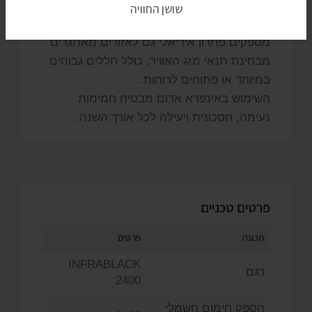
במסעדות יוקרה, במשרדים ובחללים פנימיים.
בזכות היכולת לחמם בצורה ממוקדת, הם
מספקים פתרון אידיאלי גם לאזורים מאתגרים
מבחינת תנאי מזג האוויר, כולל חללים גבוהים
במיוחד או פתוחים לרוחות.
השימוש באינפרא אדום מבטיח חמימות
נעימה, חסכונית ויעילה לכל אורך השנה.
פרטים טכניים
תכונה
פרטים
INFRABLACK
דגם
2400
הספק חימום חשמלי