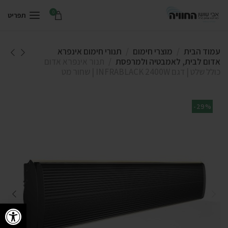
0
תפריט
עמוד הבית
מוצרי חימום
תנורי חימום אינפרא
אדום לבית, לאמבטיה ולמרפסת
תנור אינפרא אדום
כולל שלט | דגם INFRABLACK 2400W | שחור מט
-29%
פתח סרגל 