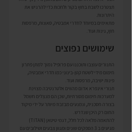
תצטרכו לשבת בחוץ בקור ולחכות כדי להרגיש את
היתרונות.
מתאימים במיוחד לחדרי אמבטיה, סאונות, מרפסות
חוץ, גינות ועוד.
שימושים נפוצים
התנורים עוצבו ותוכננו עם פרופיל נמוך למתן פתרון
חימום מידי לשטח קטן-בינוני כמו חדרי אמבטיה,
פינות ישיבה, מרפסות ועוד.
תנורי אינפרא אדום מהווים אלטרנטיבה מצוינת
למערכות חימום מסורתיות, שכן הם מנצלים חשמל
בצורה חסכנית, ונמנעים מבזבוז מיותר על ידי מיקוד
החום רק היכן שנדרש.
להתאמה מלאה לכל חלל, דגמי טיטאן (TITAN)
מגיעים ב 3 הספקים שונים ומגוון צבעים ושילובים עם