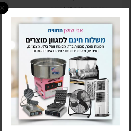
גובה הסטנד: 1.00-2.05 מטרים
צבע הסטנד: כסוף
עמידות למים בתקן IP65 – מה זה אומר?
דירוג IP65 אומר שהמכשיר עמיד בפני אבק וסילוני
מים בלחץ נמוך-בינוני מכל הצדדים, מה שהופך אותו
למתאים לשימוש חיצוני, גם בתנאי מזג אוויר קשים.
IP הוא דירוג המשמש לציון מידת ההגנה שמספק
המכשיר מפני עצמים מוצקים (כמו אבק וחול) ונוזלים
(כגון מים).
מאושר על ידי מכוני התקנים האירופאי והישראלי
למכשיר תקן ISO 9001:2000.