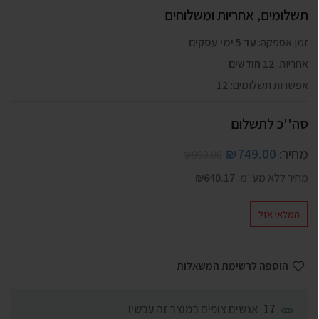
תשלומים, אחריות ומשלוחים
זמן אספקה:
עד 5 ימי עסקים
אחריות:
12 חודשים
אפשרות תשלומים:
12
סה''כ לתשלום
מחיר:
749.00
₪
₪
990.00
מחיר ללא מע"מ:
640.17
₪
המלאי אזל
הוספה לרשימת המשאלות
אנשים צופים במוצר זה עכשיו
17