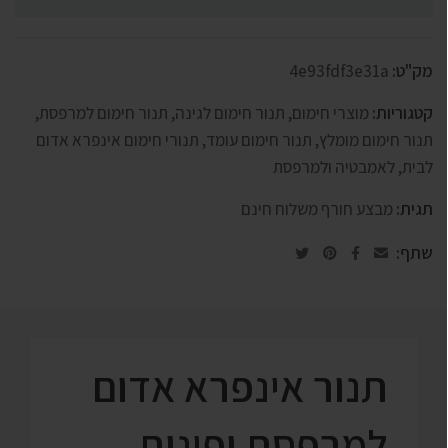
מק"ט:
4e93fdf3e31a
קטגוריות:
מוצרי חימום
,
תנור חימום לגינה
,
תנור חימום למרפסת
,
תנור חימום מומלץ
,
תנור חימום עומד
,
תנורי חימום אינפרא אדום
לבית, לאמבטיה ולמרפסת
תגית:
מבצע חורף משלוח חינם
שתף:
תנור אינפרא אדום
למרפסת ופינות