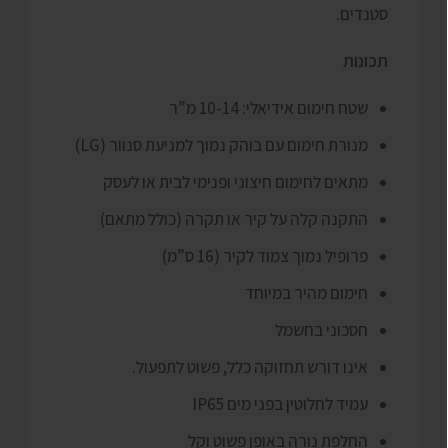
סטנדים.
תכונות
שטח חימום אידיאלי: 10-14 מ”ר
מנורת חימום עם בוהק נמוך למניעת סנוור (LG)
מתאים לחימום חיצוני ופנימי לבית או לעסק
התקנה קלה על קיר או תקרה (כולל מתאם)
פרופיל נמוך צמוד לקיר (16 ס”מ)
חימום מהיר במיוחד
חסכוני בחשמל
אינו דורש תחזוקה כלל, פשוט לתפעול.
עמיד לחלוטין בפני מים IP65
החלפת נורה באופן פשוט וקל