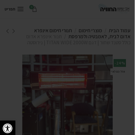
0
תפריט
עמוד הבית
מוצרי חימום
תנורי חימום אינפרא
אדום לבית, לאמבטיה ולמרפסת
תנור אינפרא אדום
כולל סטנד שחור | דגם TITAN WIDE 2000W | נירוסטה
-24%
אזל המלאי
פתח סרגל 