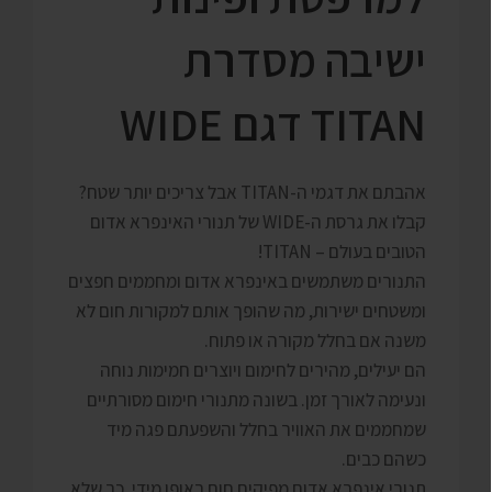
ישיבה מסדרת
TITAN דגם WIDE
אהבתם את דגמי ה-TITAN אבל צריכים יותר שטח?
קבלו את גרסת ה-WIDE של תנורי האינפרא אדום
הטובים בעולם – TITAN!
התנורים משתמשים באינפרא אדום ומחממים חפצים
ומשטחים ישירות, מה שהופך אותם למקורות חום לא
משנה אם בחלל מקורה או פתוח.
הם יעילים, מהירים לחימום ויוצרים חמימות נוחה
ונעימה לאורך זמן. בשונה מתנורי חימום מסורתיים
שמחממים את האוויר בחלל והשפעתם פגה מיד
כשהם כבים.
תנורי אינפרא אדום מפיקים חום באופן מידי, כך שלא