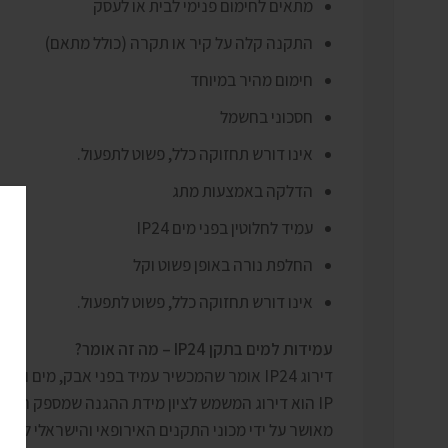
מתאים לחימום פנימי לבית או לעסק
התקנה קלה על קיר או תקרה (כולל מתאם)
חימום מהיר במיוחד
חסכוני בחשמל
אינו דורש תחזוקה כלל, פשוט לתפעול.
הדלקה באמצעות מתג
עמיד לחלוטין בפני מים IP24
החלפת נורה באופן פשוט וקל
אינו דורש תחזוקה כלל, פשוט לתפעול.
עמידות למים בתקן IP24 – מה זה אומר?
דירוג IP24 אומר שהמכשיר עמיד בפני אבק, מים ולחות מכל הצדדים, מה שהופך אותו למתאים לשימוש חיצוני, במקום מקורה..
IP הוא דירוג המשמש לציון מידת ההגנה שמספק המכשיר מפני עצמים מוצקים (כמו אבק וחול) ונוזלים (כגון מים).
מאושר על ידי מכוני התקנים האירופאי והישראלי למכשיר תקן 1:2000