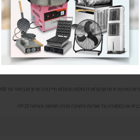
ם
וני מספקים חמימות יעילה והגדרות מתכווננות.
מסעדות אלגנטיות.
ם במיוחד גם באזורים עם רוחות חזקות.
וגדר המאפשר פיזור חום יעיל בחללים בהתאם לצורך ללא צורך לחמם חד
נפרא אדום קלות להחלפה ובעלות חיי נורה ארוכים ביותר עד 5000 שעות עבודה!
ית או במסעדה עד שפינת הישיבה תהיה חמימה ונעימה לבילוי.