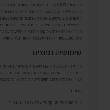
סדרת HEAT-18 הם תנורי אינפרא אדום מעוצבים להפליא, חסכוניים משמעותית בהשוואה למחממי גז, קלים להפעלה, עמידים לרוחות ומזג אוויר.
בלי גז, ללא ריח, ללא אש, ללא מצת, ללא פליטת רעלים
התנורים משתמשים באינפרא אדום ומחממים חפצים ומ
הם יעילים, מהירים לחימום ויוצרים חמימות נוחה ונע
תנורי אינפרא אדום מפיקים חום באופן מידי, כך שלא 
מתאימים במיוחד לחדרי אמבטיה, סאונות, מרפסות חוץ ג
שימושים נפוצים
סדרת ה- HEAT-18 עוצבו ותוכננו עם פרופיל נמוך ומתאימים לשימושים בבית או בחוץ, הם עמידים לגשם ואבק ומסוגלים לעבוד גם במקומות לחים ללא חשש לפגיעה במנגנון הפנימי!
בנוסף, תנורי האינפרא אדום מגיעים עם נורת זהב בגוו
תנורי אינפרא אדום מהווים אלטרנטיבה מצוינת למערכו
תכונות
חימום מידי וממוקד על שטח של עד 6-10 מ”ר.