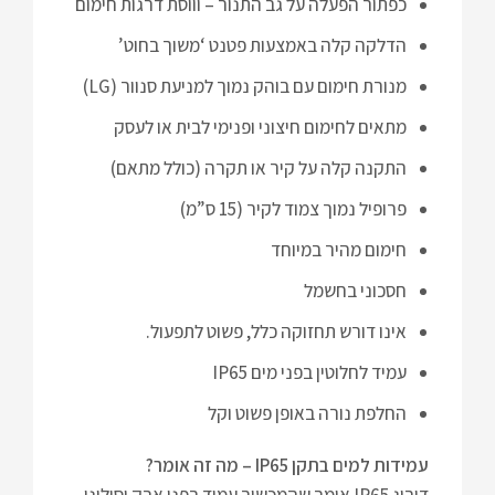
כפתור הפעלה על גב התנור – וווסת דרגות חימום
הדלקה קלה באמצעות פטנט ‘משוך בחוט’
מנורת חימום עם בוהק נמוך למניעת סנוור (LG)
מתאים לחימום חיצוני ופנימי לבית או לעסק
התקנה קלה על קיר או תקרה (כולל מתאם)
פרופיל נמוך צמוד לקיר (15 ס”מ)
חימום מהיר במיוחד
חסכוני בחשמל
אינו דורש תחזוקה כלל, פשוט לתפעול.
עמיד לחלוטין בפני מים IP65
החלפת נורה באופן פשוט וקל
עמידות למים בתקן IP65 – מה זה אומר?
דירוג IP65 אומר שהמכשיר עמיד בפני אבק וסילוני