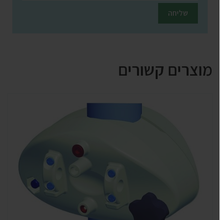
מוצרים קשורים