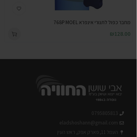
מחבר כפול לתנורי אינפרא 768P MOEL
₪
128.00
0795805813
eladshoshann@gmail.com
העמל 11, פארק אפק, ראש העין