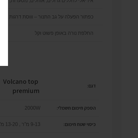
אידיאלי לחללים גדולים, אוהלים, מסעדות, בתי 
כפתור הפעלה על גב התנור – וווסת דרגות חימ
החלפת נורה באופן פשוט וקל
Volcano top
דגם:
premium
הספק חימום חשמלי:
2000W
כיסוי שטח חימום:
9-13 מ”ר , 13-20 מ”ר(חיצוני)