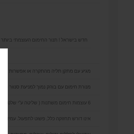
חדש בישראל ! תנור החימום העוצמתי ביו
תר בעו
מגיע עם מתקן תליה מהתקרה או אפשרות לתל
מנורת חימום עם בוהק נמוך למניעת סנוור (LG)
6 עוצמות חימום משתנות ( שליטה ע”י שלט)
אינו דורש תחזוקה כלל, פשוט לתפעול. עמיד לחלוטי