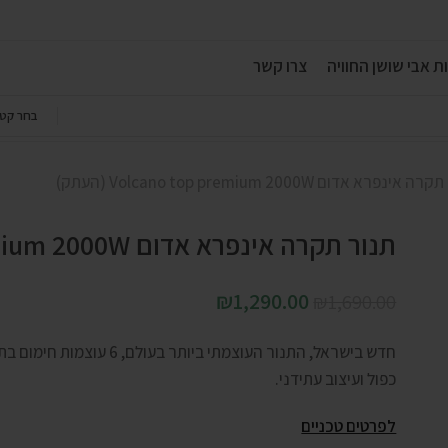
ת אבי שושן החוויה
צרו קשר
בחר קטג
אינפרא אדום Volcano top premium 2000W (העתק)
תנור תקרה אינפרא אדום Volcano top premium 2000W (העתק)
₪
1,290.00
₪
1,690.00
כפול ועיצוב עתידני.
לפרטים טכניים