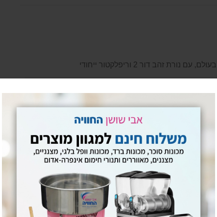
לם, עם נורת זהב דור 2 וריפלקטור ייחודי
יה עם שרשראות
ן בפני מים IP65