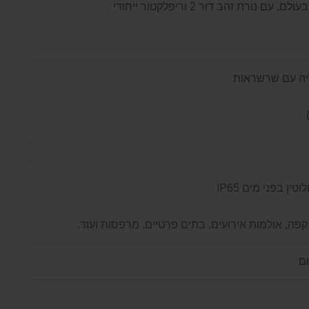
לם, עם נורת זהב דור 2 וריפלקטור ייחודי
יה עם שרשראות
ן בפני מים IP65
קפה, אולמות אירועים, בתים פרטיים, מרפסות ועוד.
ום